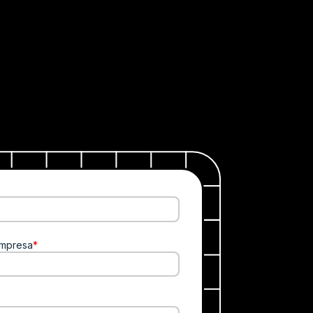
mpresa
*