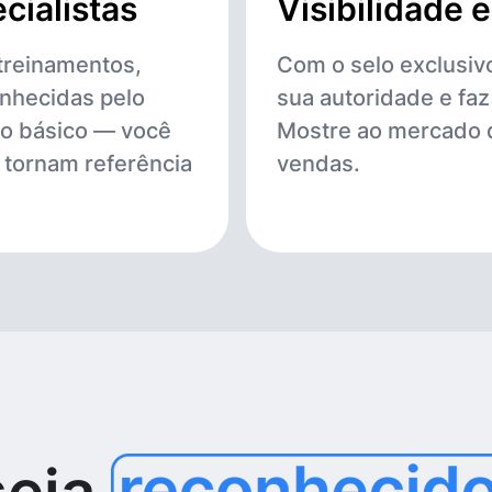
cialistas
Visibilidade 
treinamentos,
Com o selo exclusiv
onhecidas pelo
sua autoridade e fa
 o básico — você
Mostre ao mercado 
 tornam referência
vendas.
seja