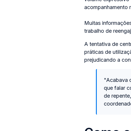
acompanhamento ma
Muitas informações
trabalho de reenga
A tentativa de cen
práticas de utiliz
prejudicando a con
"Acabava q
que falar c
de repente
coordenado