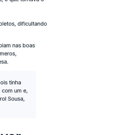
letos, dificultando
poiam nas boas
úmeros,
esa.
is tinha
a com um e,
rol Sousa,