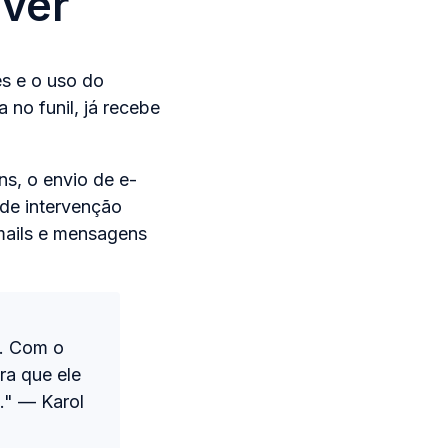
lver
es e o uso do
no funil, já recebe
s, o envio de e-
 de intervenção
mails e mensagens
s. Com o
ra que ele
." — Karol