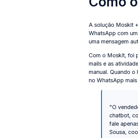
Como o 
A solução Moskit +
WhatsApp com um nú
uma mensagem auto
Com o Moskit, foi 
mails e as ativida
manual. Quando o 
no WhatsApp mais 
"O vendedo
chatbot, co
fale apena
Sousa, coo