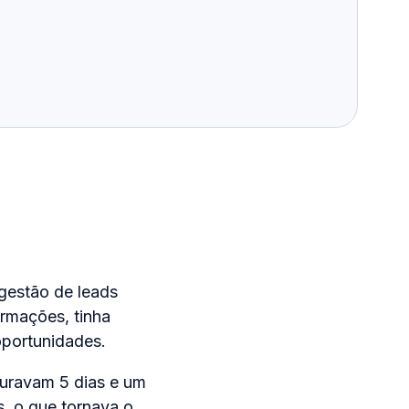
 gestão de leads
rmações, tinha
oportunidades.
duravam 5 dias e um
, o que tornava o