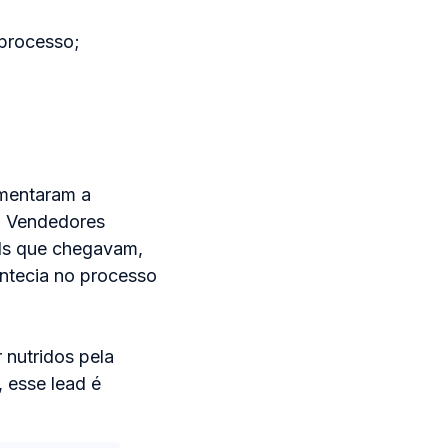
 processo;
umentaram a
e. Vendedores
ds que chegavam,
ontecia no processo
 nutridos pela
 esse lead é