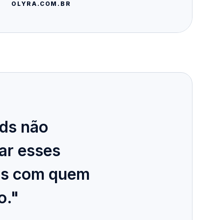
OLYRA.COM.BR
ads não
ar esses
nas com quem
o."