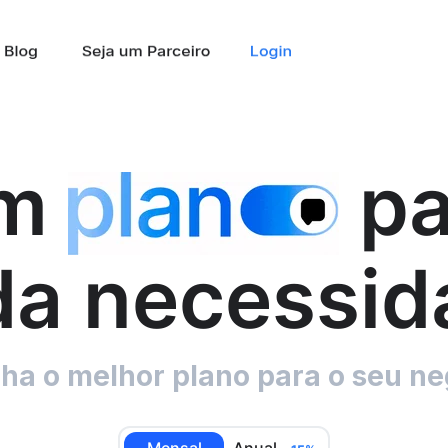
m
pa
da necessid
lha o melhor plano para o seu ne
Mensal
Anual