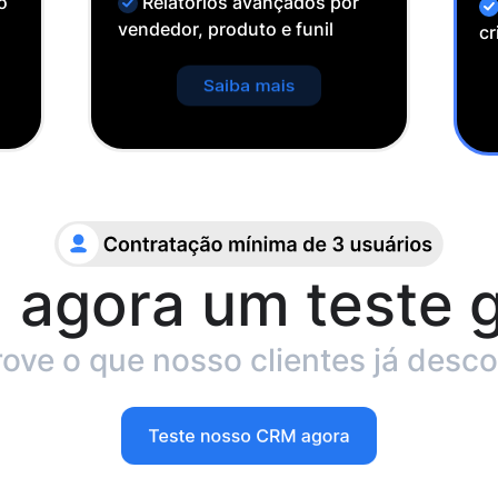
o
Relatórios avançados por
vendedor, produto e funil
cr
 agora um teste g
ve o que nosso clientes já desc