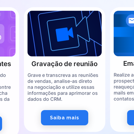
Em
Gravação de reunião
ntes
Realize 
Grave e transcreva as reuniões
 do
prospect
de vendas, analise-as direto
reaqueça
na negociação e utilize essas
ontre
mails em
informações para aprimorar os
ncha
contatos
dados do CRM.
s da
Saiba mais