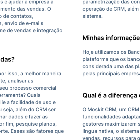
es e ajudar a empresa a
parametrização das conf
cimento das vendas. O
operação de CRM, além 
o de contatos,
sistema.
, envio de e-mails
ine de vendas e integração
Minhas informaçõe
Hoje utilizamos os Ban
ndas?
plataforma que os banco
considerada uma das pla
or isso, a melhor maneira
pelas principais empre
e, analisar as
seu processo comercial
Qual é a diferença 
ferramenta? Quais
ie a facilidade de uso e
u seja, além do CRM ser
O Moskit CRM, um CRM b
nar dados e fazer as
funcionalidades adapta
or fim, pesquise planos,
gestores maximizarem s
rte. Esses são fatores que
língua nativa, o sistem
vendas, recursos para 