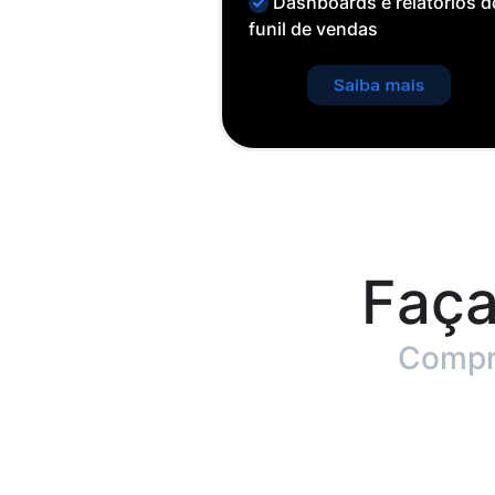
Dashboards e relatórios d
funil de vendas
Faça
Compro