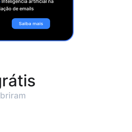
Inteligência artificial na
iação de emails
rátis
obriram