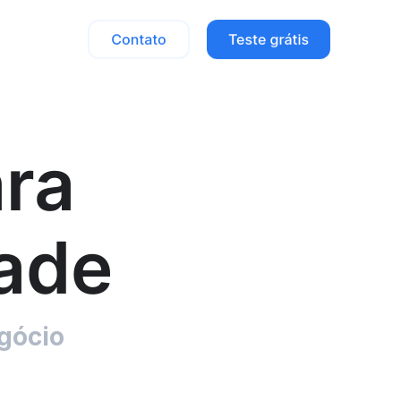
ra
ade
gócio