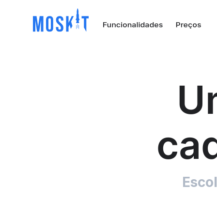
U
ca
Esco