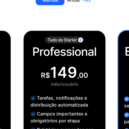
-15%
149
R$
,00
mês/usuário
Tarefas, notificações e
distribuição automatizada
se
Campos importantes e
obrigatórios por etapa
p