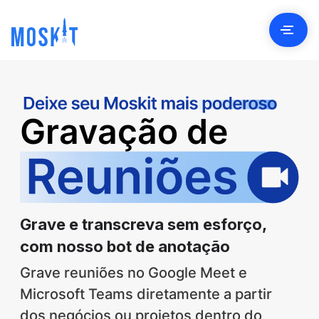
Conta
Gravação de
Client
Preç
Seja Parcei
Grave e transcreva sem esforço,
Bl
com nosso bot de anotação
Material Educati
Grave reuniões no Google Meet e
Microsoft Teams diretamente a partir
dos negócios ou projetos dentro do