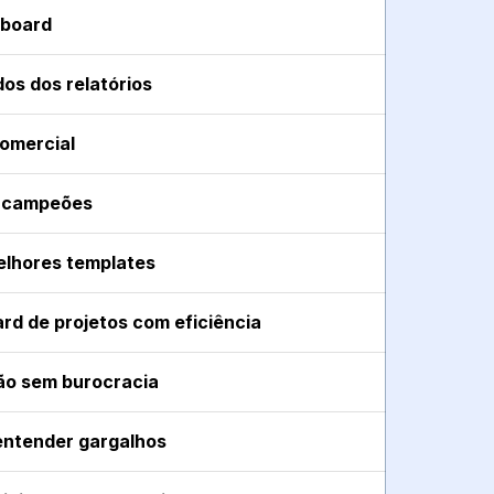
hboard
os dos relatórios
comercial
s campeões
elhores templates
rd de projetos com eficiência
ão sem burocracia
entender gargalhos