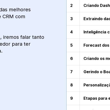
2
Criando Das
das melhores
de CRM com
3
Extraindo dad
4
Inteligência 
 iremos falar tanto
edor para ter
5
Forecast do
.
6
Criando os m
7
Gerindo o Boa
8
Personalizaç
9
Etapas para 