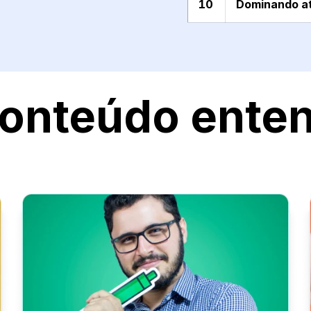
10
Dominando at
onteúdo ente