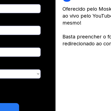
Oferecido pelo Moski
ao vivo pelo YouTub
mesmo!
Basta preencher o f
redirecionado ao co
 concordando com a
oskit.