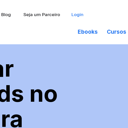
Ebooks
Cursos
ar
ds no
ra