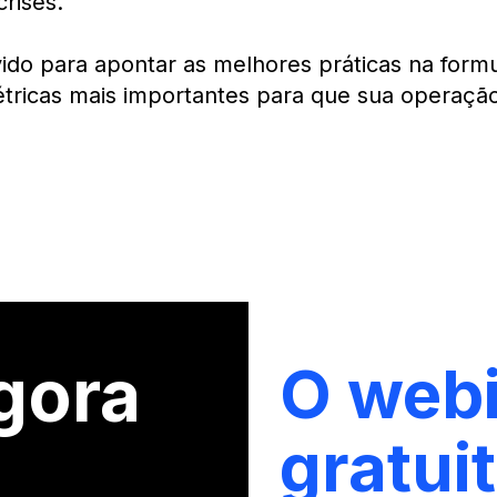
rises.
vido para apontar as melhores práticas na for
étricas mais importantes para que sua operaçã
gora
O webi
gratuit