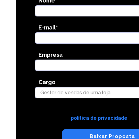
Nome
E-mail
*
Empresa
Cargo
Ao enviar suas informações, você está
política de privacidade
do M