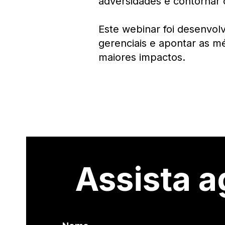
adversidades e contornar c
Este webinar foi desenvol
gerenciais e apontar as m
maiores impactos.
Assista a