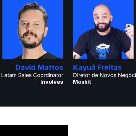
David Mattos
Kayuá Freitas
Latam Sales Coordinator
Diretor de Novos Negóc
Involves
Moskit