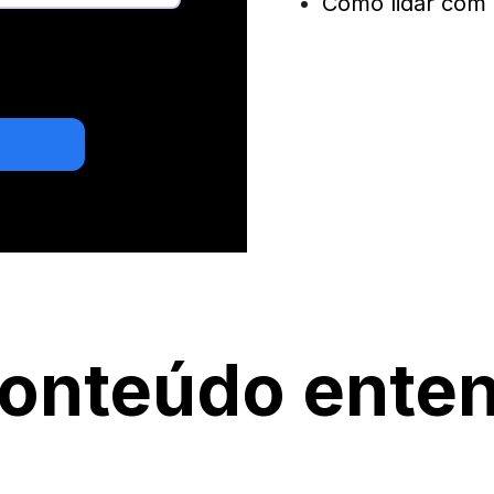
Como lidar com 
 concordando com a
oskit.
onteúdo ente