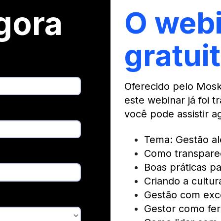
gora
O webi
gratuit
Oferecido pelo Mosk
este webinar já foi 
você pode assistir 
Tema: Gestão al
Como transparec
Boas práticas p
Criando a cultu
Gestão com exce
Gestor como fer