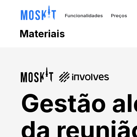
Materiais
Gestão a
da reuniã