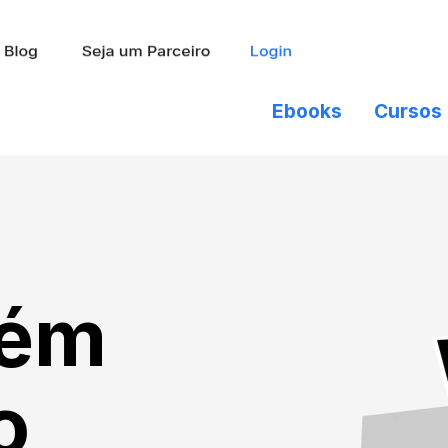
Ebooks
Cursos
lém
o