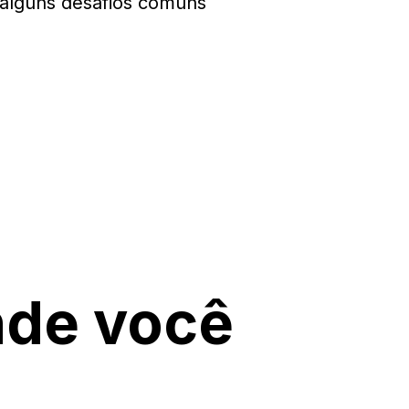
alguns desafios comuns
nde você