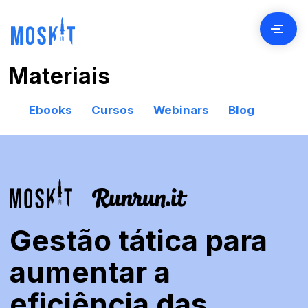
Materiais
Contato
Ebooks
Cursos
Webinars
Blog
Clientes
Preços
Seja Parceiro
Gestão tática para
aumentar a
Blog
eficiência das