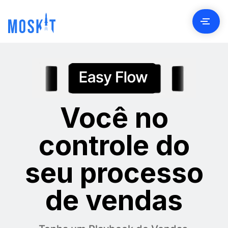
Conta
Client
Você no
Preç
controle do
Seja Parcei
seu processo
Bl
de vendas
Material Educati