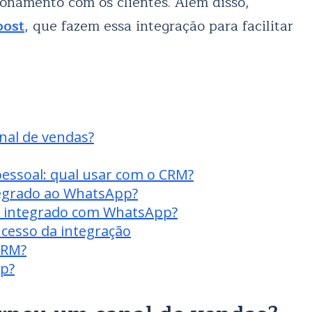
ionamento com os clientes. Além disso,
oost
, que fazem essa integração para facilitar
al de vendas?
ssoal: qual usar com o CRM?
tegrado ao WhatsApp?
RM integrado com WhatsApp?
sucesso da integração
CRM?
p?