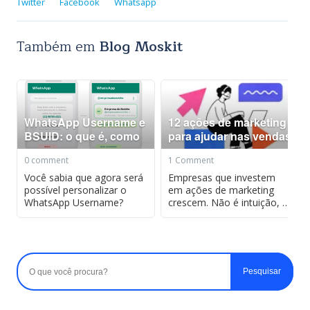
Twitter
Facebook
Whatsapp
Também em
Blog Moskit
WhatsApp Username e
12 ações de marketing
BSUID: o que é, como
para ajudar nas vendas
usar e como reservar
+ resultados 12 ações
0 comment
1 Comment
WhatsApp Username e
de marketing para
BSUID: o que é, como
ajudar nas vendas +
Você sabia que agora será
Empresas que investem
usar e como reservar
possível personalizar o
resultados
em ações de marketing
WhatsApp Username?
crescem. Não é intuição, é
dado. A pesquisa
Maturidade do Marketing
Digital pontuou que 94%
das empresas…