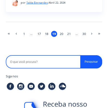
por
Talita Bernardes
Abril 22, 2024
1
...
17
18
19
20
21
...
30
Siga nos