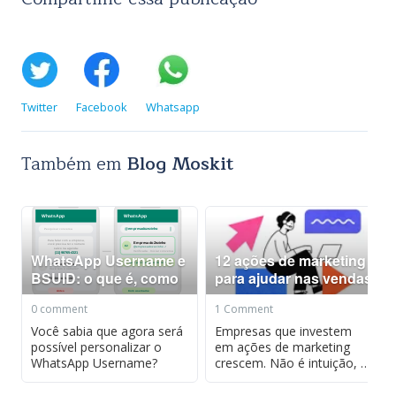
Twitter
Facebook
Whatsapp
Também em
Blog Moskit
WhatsApp Username e
12 ações de marketing
BSUID: o que é, como
para ajudar nas vendas
usar e como reservar
+ resultados 12 ações
0 comment
1 Comment
WhatsApp Username e
de marketing para
BSUID: o que é, como
ajudar nas vendas +
Você sabia que agora será
Empresas que investem
usar e como reservar
possível personalizar o
resultados
em ações de marketing
WhatsApp Username?
crescem. Não é intuição, é
dado. A pesquisa
Maturidade do Marketing