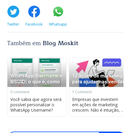
Twitter
Facebook
Whatsapp
Também em
Blog Moskit
WhatsApp Username e
12 ações de marketing
BSUID: o que é, como
para ajudar nas vendas
usar e como reservar
+ resultados 12 ações
0 comment
1 Comment
WhatsApp Username e
de marketing para
BSUID: o que é, como
ajudar nas vendas +
Você sabia que agora será
Empresas que investem
usar e como reservar
possível personalizar o
resultados
em ações de marketing
WhatsApp Username?
crescem. Não é intuição, é
dado. A pesquisa
Maturidade do Marketing
Digital pontuou que 94%
das empresas…