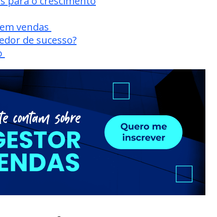
s para o crescimento
o em vendas
dedor de sucesso?
o