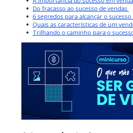
A importância do sucesso em venda
Do fracasso ao sucesso de vendas
6 segredos para alcançar o sucess
Quais as características de um ven
Trilhando o caminho para o sucess